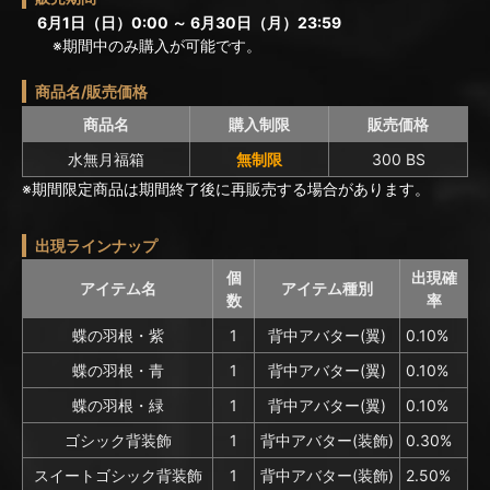
6月1日（日）0:00 ～ 6月30日（月）23:59
※期間中のみ購入が可能です。
商品名/販売価格
商品名
購入制限
販売価格
水無月福箱
無制限
300 BS
※期間限定商品は期間終了後に再販売する場合があります。
出現ラインナップ
個
出現確
アイテム名
アイテム種別
数
率
蝶の羽根・紫
1
背中アバター(翼)
0.10%
蝶の羽根・青
1
背中アバター(翼)
0.10%
蝶の羽根・緑
1
背中アバター(翼)
0.10%
ゴシック背装飾
1
背中アバター(装飾)
0.30%
スイートゴシック背装飾
1
背中アバター(装飾)
2.50%