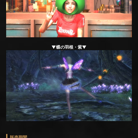
▼蝶の羽根・紫▼
販売期間