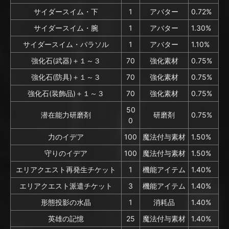
サイダースイム・下
1
アバター
0.72%
サイダースイム・腕
1
アバター
1.30%
サイダースイム・パラソル
1
アバター
1.10%
強化石(武器)＋１～３
70
強化素材
0.75%
強化石(防具)＋１～３
70
強化素材
0.75%
強化石(装飾品)＋１～３
70
強化素材
0.75%
50
潜在能力研磨剤
研磨剤
0.75%
0
力のイデア
100
魔法付与素材
1.50%
守りのイデア
100
魔法付与素材
1.50%
エリアクエスト再発生チケット
1
機能アイテム
1.40%
エリアクエスト派遣チケット
3
機能アイテム
1.40%
形態投影の水晶
1
消耗品
1.40%
英雄の記憶
25
魔法付与素材
1.40%