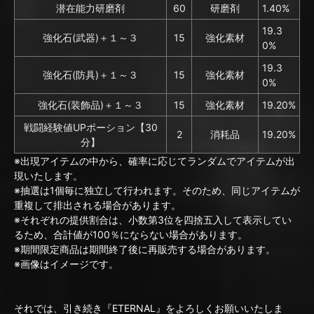
潜在能力研磨剤
60
研磨剤
1.40%
19.3
強化石(武器)＋１～３
15
強化素材
0%
19.3
強化石(防具)＋１～３
15
強化素材
0%
強化石(装飾品)＋１～３
15
強化素材
19.20%
戦闘経験値UPポーション【30
2
消耗品
19.20%
分】
※出現アイテムの中から、確率に応じてランダムでアイテムが出
現いたします。
※抽選は1個毎に独立して行われます。そのため、同じアイテムが
重複して排出される場合があります。
※それぞれの提供割合は、小数第3位を四捨五入して表示してい
るため、合計値が100％にならない場合があります。
※期間限定商品は期間終了後に再販売する場合があります。
※画像はイメージです。
それでは、引き続き『ETERNAL』をよろしくお願いいたしま