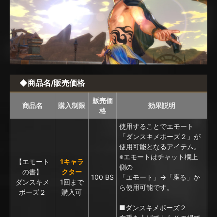
◆商品名/販売価格
販売価
商品名
購入制限
効果説明
格
使用することでエモート
「ダンスキメポーズ２」が
使用可能となるアイテム。
※エモートはチャット欄上
【エモート
1キャラ
側の
の書】
クター
100 BS
「エモート」→「座る」か
ダンスキメ
1回まで
ら使用可能です。
ポーズ２
購入可
■ダンスキメポーズ２