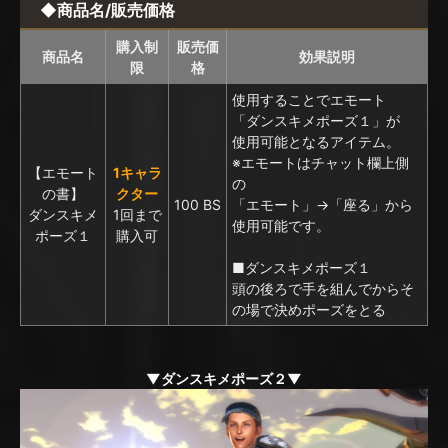
◆商品名/販売価格
購入制
販売価
商品名
効果説明
限
格
使用することでエモート
「ダンスキメポーズ１」が
使用可能となるアイテム。
※エモートはチャット欄上側
【エモート
1キャラ
の
の書】
クター
100 BS
「エモート」→「座る」から
ダンスキメ
1回まで
使用可能です。
ポーズ１
購入可
■ダンスキメポーズ１
頭の後ろで手を組んでからそ
の場で決めポーズをとる
▼ダンスキメポーズ２▼