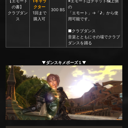
【エモート
1キャラ
※エモートはチャット欄上側
の書】
クター
の
300 BS
クラブダン
1回まで
「エモート」→「♪」から使
ス
購入可
用可能です。
■クラブダンス
音楽とともにその場でクラブ
ダンスを踊る
▼ダンスキメポーズ１▼