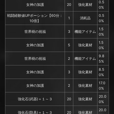
0.5
女神の加護
20
強化素材
0%
戦闘経験値UPポーション【60分：
0.5
1
消耗品
10倍】
0%
1.5
世界樹の祝福
3
機能アイテム
0%
1.5
女神の加護
5
強化素材
0%
9.8
世界樹の祝福
2
機能アイテム
5%
8.5
女神の加護
3
強化素材
0%
17.0
女神の加護
2
強化素材
0%
20.0
強化石(武器)＋１～３
20
強化素材
0%
20.0
強化石(防具)＋１～３
20
強化素材