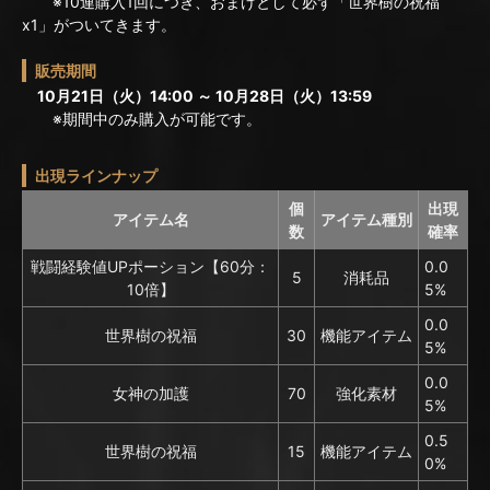
※10連購入1回につき、おまけとして必ず「世界樹の祝福
x1」がついてきます。
販売期間
10月21日（火）14:00 ～ 10月28日（火）13:59
※期間中のみ購入が可能です。
出現ラインナップ
個
出現
アイテム名
アイテム種別
数
確率
戦闘経験値UPポーション【60分：
0.0
5
消耗品
10倍】
5%
0.0
世界樹の祝福
30
機能アイテム
5%
0.0
女神の加護
70
強化素材
5%
0.5
世界樹の祝福
15
機能アイテム
0%