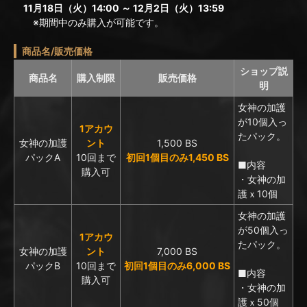
11月18日（火）14:00 ～ 12月2日（火）13:59
※期間中のみ購入が可能です。
商品名/販売価格
ショップ説
商品名
購入制限
販売価格
明
女神の加護
が10個入っ
1アカウ
たパック。
女神の加護
ント
1,500 BS
パックA
10回まで
初回1個目のみ1,450 BS
■内容
購入可
・女神の加
護ｘ10個
女神の加護
が50個入っ
1アカウ
たパック。
女神の加護
ント
7,000 BS
パックB
10回まで
初回1個目のみ6,000 BS
■内容
購入可
・女神の加
護ｘ50個