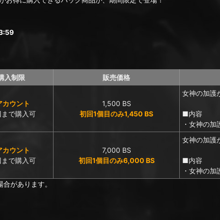
:59
購入制限
販売価格
女神の加護
アカウント
1,500 BS
回まで購入可
初回1個目のみ1,450 BS
■内容
・女神の加護
女神の加護
アカウント
7,000 BS
回まで購入可
初回1個目のみ6,000 BS
■内容
・女神の加
場合があります。