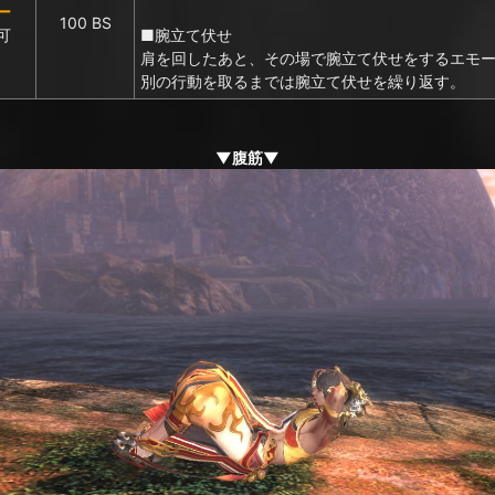
ー
100 BS
可
■腕立て伏せ
肩を回したあと、その場で腕立て伏せをするエモ
別の行動を取るまでは腕立て伏せを繰り返す。
▼腹筋▼