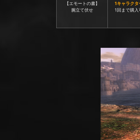
【エモートの書】
1キャラクタ
腕立て伏せ
1回まで購入