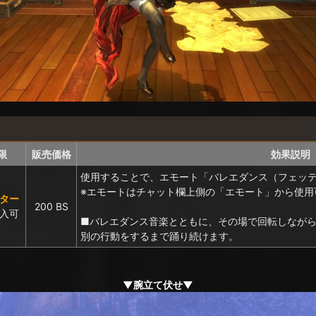
限
販売価格
効果説明
使用することで、エモート「バレエダンス（フェッ
※エモートはチャット欄上側の「エモート」から使用
クター
200 BS
購入可
■バレエダンス音楽とともに、その場で回転しなが
別の行動をするまで踊り続けます。
▼腕立て伏せ▼