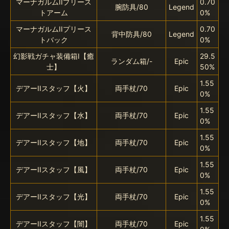
マーナガルムIIプリース
0.70
腕防具/80
Legend
トアーム
0%
マーナガルムIIプリース
0.70
背中防具/80
Legend
トバック
0%
幻影戦ガチャ装備箱I【癒
29.5
ランダム箱/-
Epic
士】
50%
1.55
デアーIIスタッフ【火】
両手杖/70
Epic
0%
1.55
デアーIIスタッフ【水】
両手杖/70
Epic
0%
1.55
デアーIIスタッフ【地】
両手杖/70
Epic
0%
1.55
デアーIIスタッフ【風】
両手杖/70
Epic
0%
1.55
デアーIIスタッフ【光】
両手杖/70
Epic
0%
1.55
デアーIIスタッフ【闇】
両手杖/70
Epic