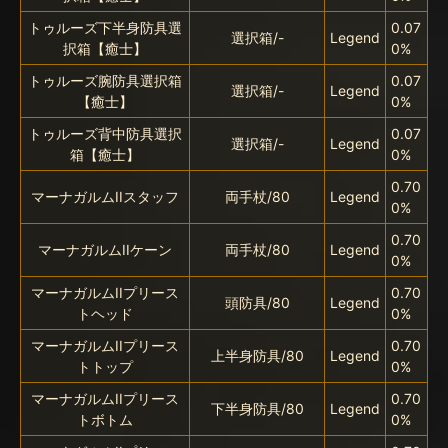
トゥルーズ下半身防具選
0.07
選択箱/-
Legend
択箱【癒士】
0%
トゥルーズ腕防具選択箱
0.07
選択箱/-
Legend
【癒士】
0%
トゥルーズ背中防具選択
0.07
選択箱/-
Legend
箱【癒士】
0%
0.70
マーナガルムIIスタッフ
両手杖/80
Legend
0%
0.70
マーナガルムIIケーン
両手杖/80
Legend
0%
マーナガルムIIプリース
0.70
頭防具/80
Legend
トヘッド
0%
マーナガルムIIプリース
0.70
上半身防具/80
Legend
トトップ
0%
マーナガルムIIプリース
0.70
下半身防具/80
Legend
トボトム
0%