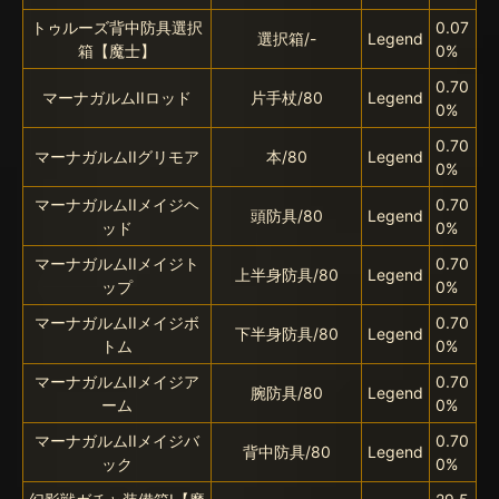
トゥルーズ背中防具選択
0.07
選択箱/-
Legend
箱【魔士】
0%
0.70
マーナガルムIIロッド
片手杖/80
Legend
0%
0.70
マーナガルムIIグリモア
本/80
Legend
0%
マーナガルムIIメイジヘ
0.70
頭防具/80
Legend
ッド
0%
マーナガルムIIメイジト
0.70
上半身防具/80
Legend
ップ
0%
マーナガルムIIメイジボ
0.70
下半身防具/80
Legend
トム
0%
マーナガルムIIメイジア
0.70
腕防具/80
Legend
ーム
0%
マーナガルムIIメイジバ
0.70
背中防具/80
Legend
ック
0%