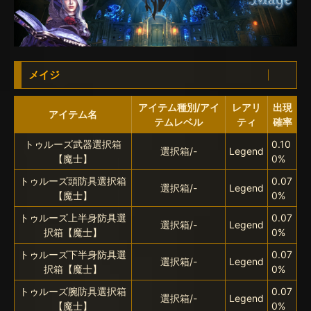
メイジ
アイテム種別/アイ
レアリ
出現
アイテム名
テムレベル
ティ
確率
トゥルーズ武器選択箱
0.10
選択箱/-
Legend
【魔士】
0%
トゥルーズ頭防具選択箱
0.07
選択箱/-
Legend
【魔士】
0%
トゥルーズ上半身防具選
0.07
選択箱/-
Legend
択箱【魔士】
0%
トゥルーズ下半身防具選
0.07
選択箱/-
Legend
択箱【魔士】
0%
トゥルーズ腕防具選択箱
0.07
選択箱/-
Legend
【魔士】
0%