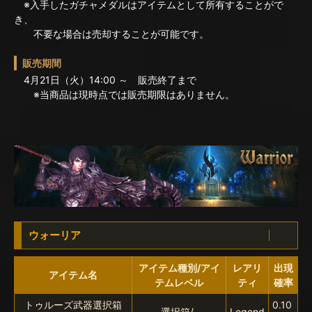
※入手したガチャメダルはアイテムとして所有することがで
き、
不要な場合は売却することが可能です。
販売期間
4月21日（火）14:00 ～ 販売終了まで
※当商品は現時点では販売期限はありません。
ウォーリア
アイテム種別/アイ
レアリ
出現
アイテム名
テムレベル
ティ
確率
トゥルーズ武器選択箱
0.10
選択箱/-
Legend