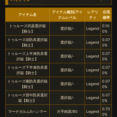
アイテム種別/アイ
レアリ
出現
アイテム名
テムレベル
ティ
確率
トゥルーズ武器選択箱
0.10
選択箱/-
Legend
【騎士】
0%
トゥルーズ頭防具選択箱
0.07
選択箱/-
Legend
【騎士】
0%
トゥルーズ上半身防具選
0.07
選択箱/-
Legend
択箱【騎士】
0%
トゥルーズ下半身防具選
0.07
選択箱/-
Legend
択箱【騎士】
0%
トゥルーズ腕防具選択箱
0.07
選択箱/-
Legend
【騎士】
0%
トゥルーズ背中防具選択
0.07
選択箱/-
Legend
箱【騎士】
0%
0.70
マーナガルムIIハンマー
片手鈍器/80
Legend
0%