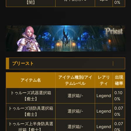
【闇】
0%
プリースト
アイテム種別/アイ
レアリ
出現
アイテム名
テムレベル
ティ
確率
トゥルーズ武器選択箱
0.10
選択箱/-
Legend
【癒士】
0%
トゥルーズ頭防具選択箱
0.07
選択箱/-
Legend
【癒士】
0%
トゥルーズ上半身防具選
0.07
選択箱/-
Legend
択箱【癒士】
0%