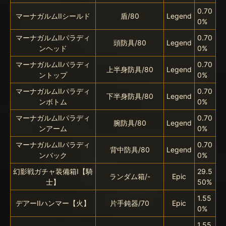
0.70
マーナガルムIIシールド
盾/80
Legend
0%
マーナガルムIIパラディ
0.70
頭防具/80
Legend
ンヘッド
0%
マーナガルムIIパラディ
0.70
上半身防具/80
Legend
ントップ
0%
マーナガルムIIパラディ
0.70
下半身防具/80
Legend
ンボトム
0%
マーナガルムIIパラディ
0.70
腕防具/80
Legend
ンアーム
0%
マーナガルムIIパラディ
0.70
背中防具/80
Legend
ンバック
0%
幻影戦ガチャ装備箱I【騎
29.5
ランダム箱/-
Epic
士】
50%
1.55
デアーIIハンマー【火】
片手鈍器/70
Epic
0%
1.55