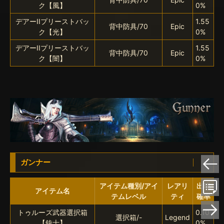
ク【風】
0%
デアーIIプリーストバッ
1.55
背中防具/70
Epic
ク【光】
0%
デアーIIプリーストバッ
1.55
背中防具/70
Epic
ク【闇】
0%
ガンナー
アイテム種別/アイ
レアリ
出現
アイテム名
テムレベル
ティ
確率
トゥルーズ武器選択箱
0.10
選択箱/-
Legend
【銃士】
0%