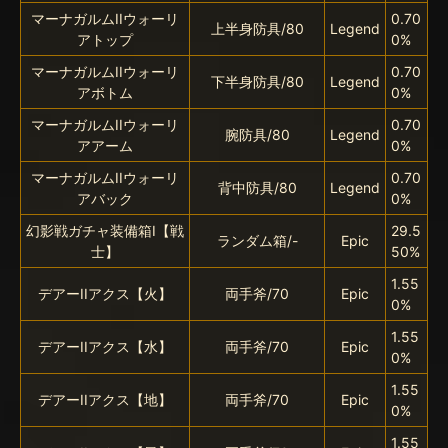
マーナガルムIIウォーリ
0.70
上半身防具/80
Legend
アトップ
0%
マーナガルムIIウォーリ
0.70
下半身防具/80
Legend
アボトム
0%
マーナガルムIIウォーリ
0.70
腕防具/80
Legend
アアーム
0%
マーナガルムIIウォーリ
0.70
背中防具/80
Legend
アバック
0%
幻影戦ガチャ装備箱I【戦
29.5
ランダム箱/-
Epic
士】
50%
1.55
デアーIIアクス【火】
両手斧/70
Epic
0%
1.55
デアーIIアクス【水】
両手斧/70
Epic
0%
1.55
デアーIIアクス【地】
両手斧/70
Epic
0%
1.55