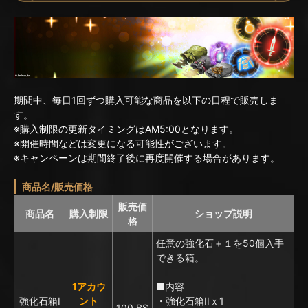
期間中、毎日1回ずつ購入可能な商品を以下の日程で販売しま
す。
※購入制限の更新タイミングはAM5:00となります。
※開催時間などは変更になる可能性がございます。
※キャンペーンは期間終了後に再度開催する場合があります。
商品名/販売価格
販売価
商品名
購入制限
ショップ説明
格
任意の強化石＋１を50個入手
できる箱。
1アカウ
■内容
強化石箱I
ント
・強化石箱IIｘ1
100 BS