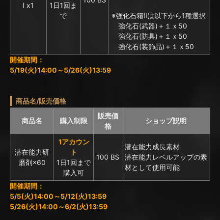
I x1
1日1回ま
で
※強化石箱IIは以下から1種選択
強化石(武器)＋１ｘ50
強化石(防具)＋１ｘ50
強化石(装飾品)＋１ｘ50
開催期間：
5/19(火)14:00～5/26(火)13:59
商品名/販売価格
販売価
商品名
購入制限
ショップ説明
格
1アカウン
潜在能力成長素材
潜在能力研
ト
100 BS
潜在能力レベルアップの素
磨剤×60
1日1回まで
材として使用可能
購入可
開催期間：
5/5(火)14:00～5/12(火)13:59
5/26(火)14:00～6/2(火)13:59