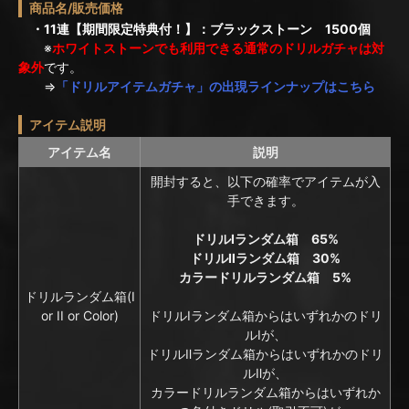
商品名/販売価格
・11連【期間限定特典付！】：ブラックストーン 1500個
※
ホワイトストーンでも利用できる通常のドリルガチャは対
象外
です。
⇒
「ドリルアイテムガチャ」の出現ラインナップはこちら
アイテム説明
アイテム名
説明
開封すると、以下の確率でアイテムが入
手できます。
ドリルⅠランダム箱 65%
ドリルⅡランダム箱 30%
カラードリルランダム箱 5%
ドリルランダム箱(I
or II or Color)
ドリルⅠランダム箱からはいずれかのドリ
ルⅠが、
ドリルⅡランダム箱からはいずれかのドリ
ルⅡが、
カラードリルランダム箱からはいずれか