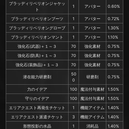
ブラッディリベリオンジャケッ
1
アバター
0.60%
ト
ブラッディリベリオンブーツ
1
アバター
0.72%
ブラッディリベリオングローブ
1
アバター
1.30%
ブラッディリベリオンマント
1
アバター
1.10%
強化石(武器)＋１～３
70
強化素材
0.75%
強化石(防具)＋１～３
70
強化素材
0.75%
強化石(装飾品)＋１～３
70
強化素材
0.75%
50
潜在能力研磨剤
研磨剤
0.75%
0
力のイデア
100
魔法付与素材
1.50%
守りのイデア
100
魔法付与素材
1.50%
エリアクエスト再発生チケット
1
機能アイテム
1.40%
エリアクエスト派遣チケット
3
機能アイテム
1.40%
形態投影の水晶
1
消耗品
1.40%