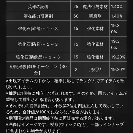
英雄の記憶
25
魔法付与素材
1.40%
潜在能力研磨剤
60
研磨剤
1.40%
19.3
強化石(武器)＋１～３
15
強化素材
0%
19.3
強化石(防具)＋１～３
15
強化素材
0%
強化石(装飾品)＋１～３
15
強化素材
19.20%
戦闘経験値UPポーション【30
2
消耗品
19.20%
分】
※出現アイテムの中から、確率に応じてランダムでアイテムが出
現いたします。
※抽選は1個毎に独立して行われます。そのため、同じアイテムが
重複して排出される場合があります。
※それぞれの提供割合は、小数第3位を四捨五入して表示してい
るため、合計値が100％にならない場合があります。
※期間限定商品は期間終了後に再販売する場合があります。
※画像はイメージです。髪形(ウィッグ)など、一部ラインナップ
に含まれない場合があります。