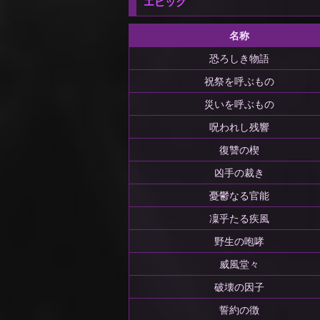
エピック
名称
恐ろしき物語
祝祭を呼ぶもの
災いを呼ぶもの
呪われし残響
復讐の楔
凶手の裁き
憂鬱なる官能
凜乎たる疾風
野生の咆哮
威風堂々
破壊の因子
誓約の徴