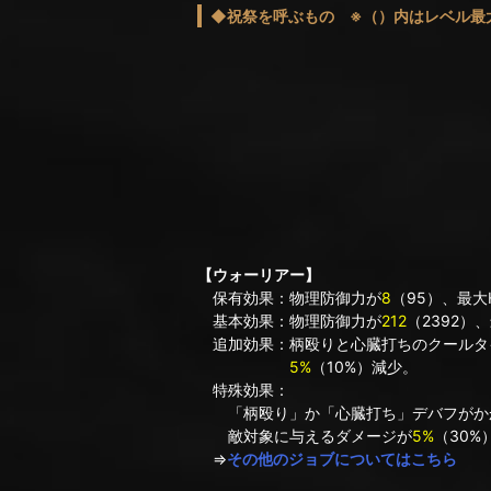
◆祝祭を呼ぶもの ※（）内はレベル最
【ウォーリアー】
保有効果：物理防御力が
8
（95）、最大
基本効果：物理防御力が
212
（2392）
追加効果：柄殴りと心臓打ちのクールタ
5%
（10%）減少。
特殊効果：
「柄殴り」か「心臓打ち」デバフがか
敵対象に与えるダメージが
5%
（30%
⇒
その他のジョブについてはこちら