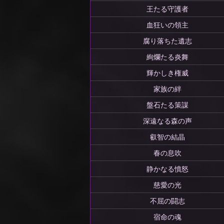
王たる守護者
血狂いの領主
腐り落ちた遺志
絢爛たる炎舞
輝かしき権威
家族の絆
盤石たる策謀
深遠なる森の声
叡智の結晶
春の息吹
静かなる憤怒
慈愛の光
不屈の闘志
宿命の魂