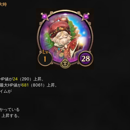
大時
HP値が
24
（290）上昇。
、最大HP値が
681
（8061）上昇。
イムが
かっている
）上昇する。