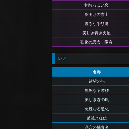
甘酸っぱい恋
夜明けの志士
虚ろなる頽廃
美しき青き支配
強化の思念・陽炎
レア
名称
欲望の箱
無垢なる遊び
美しき森の風
悪辣なる道化
破滅と狂信
洞穴の捕食者