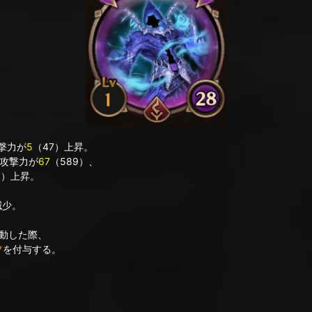
撃力が
5
（47）上昇。
法攻撃力が
67
（589）、
）上昇。
減少。
動した際、
フ
を付与する。