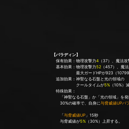
【パラディン】
保有効果：物理攻撃力
4
（37）、魔法攻
基本効果：物理攻撃力
52
（457）、魔
最大ガードHPが923（10799
追加効果：神聖なる石盤と光の領域の
クールタイムが
5%
（10%）
特殊効果：
「神聖なる石盤」か「光の領域」を発
30%の確率で、自身に
与脅威値UPバ
「
与脅威値UP
」15秒
与脅威値が
5%
（30%）上昇する。