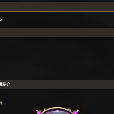
59
果紹介
時