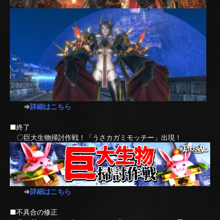
⇒
詳細はこちら
■終了
〇巨大生物掃討作戦！「うさカガミモッチー」出現！
⇒
詳細はこちら
■不具合の修正