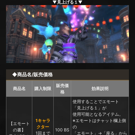
▼見上げる１▼
◆商品名/販売価格
販売価
商品名
購入制限
効果説明
格
使用することでエモート
「見上げる１」が
使用可能となるアイテム。
1キャラ
※エモートはチャット欄上側
【エモート
クター
の
の書】
100 BS
1回まで
「エモート」→「座る」から