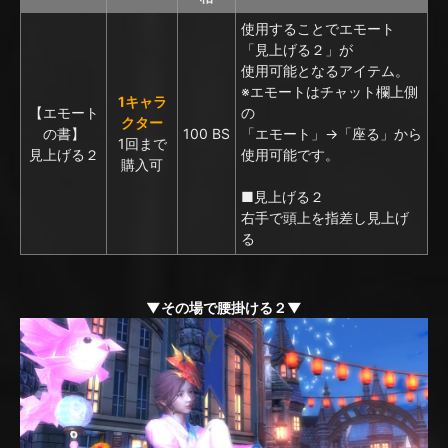
使用することでエモート
「見上げる２」が
使用可能となるアイテム。
※エモートはチャット欄上側
1キャラ
【エモート
の
クター
の書】
100 BS
「エモート」→「座る」から
1回まで
見上げる２
使用可能です。
購入可
■見上げる２
右手で頭上を指差し見上げ
る
▼その場で腰掛ける２▼