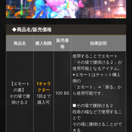
◆商品名/販売価格
販売価
商品名
購入制限
効果説明
格
使用することでエモート
「その場で腰掛ける２」が
使用可能となるアイテム。
※エモートはチャット欄上
側の
【エモート
1キャラ
「エモート」→「座る」か
の書】
クター
100 BS
ら使用可能です。
その場で腰
1回まで
掛ける２
購入可
■その場で腰掛ける２
段差の端などで使用するこ
とで
その場に腰掛けることがで
きる