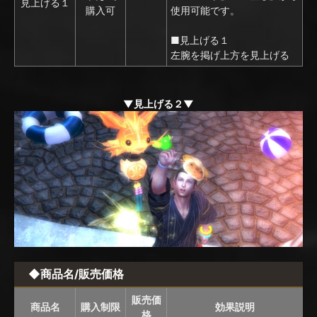
見上げる１
購入可
使用可能です。
■見上げる１
左腕を掲げ上方を見上げる
▼見上げる２▼
◆商品名/販売価格
販売価
商品名
購入制限
効果説明
格