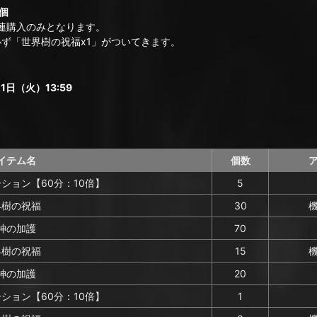
個
連購入のみとなります。
ず「世界樹の祝福x1」がついてきます。
1日（火）13:59
イテム名
個数
ション【60分：10倍】
5
界樹の祝福
30
神の加護
70
界樹の祝福
15
神の加護
20
ション【60分：10倍】
1