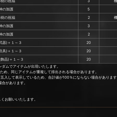
界樹の祝福
3
神の加護
5
界樹の祝福
2
神の加護
3
神の加護
2
武器)＋１～３
20
防具)＋１～３
20
装飾品)＋１～３
20
ンダムでアイテムが出現いたします。
のため、同じアイテムが重複して排出される場合があります。
捨五入して表示しているため、合計値が100％にならない場合があります
場合があります。
ろしくお願いいたします。