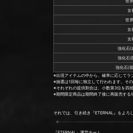
世
女
世
女
女
強化石(
強化石(
強化石(
※出現アイテムの中から、確率に応じてラ
※抽選は1回毎に独立して行われます。そ
※それぞれの提供割合は、小数第3位を四
※期間限定商品は期間終了後に再販売する
それでは、引き続き『ETERNAL』をよ
『ETERNAL』運営チーム