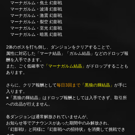
マーナガルム・焦土 幻影戦
マーナガルム・波濤 幻影戦
マーナガルム・激震 幻影戦
マーナガルム・裂空 幻影戦
マーナガルム・至光 幻影戦
マーナガルム・暗黒 幻影戦
2体のボスを打ち倒し、ダンジョンをクリアすることで、
属性に対応した「マーナ結晶」「ガルム結晶」などのドロップ報
酬を入手できます。
また、ごく低確率で
「マーナガルム結晶」
がドロップすることも
あります。
さらに、クリア報酬として
毎日3回まで
「黒狼の輝結晶」
が手に
入ります。
※「黒狼の輝結晶」はドロップ報酬としては入手できず、取引所
への出品が行えません。
各ダンジョンは通常解放されていませんが、
お知らせ等でアナウンスがあった期間中のみ解放され、
「幻影戦I」と同様に『幻影戦への招待状』を消費して挑戦でき