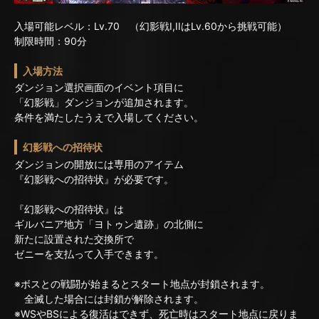
入場可能レベル：Lv.70 （幻影戦I,IIはLv.60から挑戦可能）
制限時間：90分
入場方法
ダンジョン選択画面のイベント項目に
「幻影戦」ダンジョンが追加されます。
条件を満たしたうえで入場してください。
幻影戦への招待状
ダンジョンの開放には専用のアイテム
『幻影戦への招待状』が必要です。
『幻影戦への招待状』は
ギルバニア地方「ヨトゥン遺跡」の北側に
新たに設置された交換所で
ゼニーを支払って入手できます。
※ボスとの戦闘が始まるとスタート地点が封鎖されます。
全滅した場合には封鎖が解除されます。
※WSやBSによる復活はできず、死亡時はスタート地点に戻りま