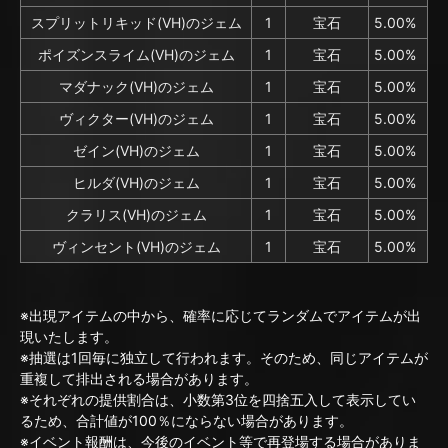
スプリットリキッド(VH)のジェム
1
宝石
5.00%
ポイズンスライム(VH)のジェム
1
宝石
5.00%
マダナック(VH)のジェム
1
宝石
5.00%
ヴィクター(VH)のジェム
1
宝石
5.00%
ゼイン(VH)のジェム
1
宝石
5.00%
ヒルダ(VH)のジェム
1
宝石
5.00%
クラリス(VH)のジェム
1
宝石
5.00%
ヴィンセント(VH)のジェム
1
宝石
5.00%
※出現アイテムの中から、確率に応じてランダムでアイテムが出
現いたします。
※抽選は1回毎に独立して行われます。そのため、同じアイテムが
重複して排出される場合があります。
※それぞれの提供割合は、小数第3位を四捨五入して表示してい
るため、合計値が100％にならない場合があります。
※イベント報酬は、今後のイベント等で再登場する場合がありま