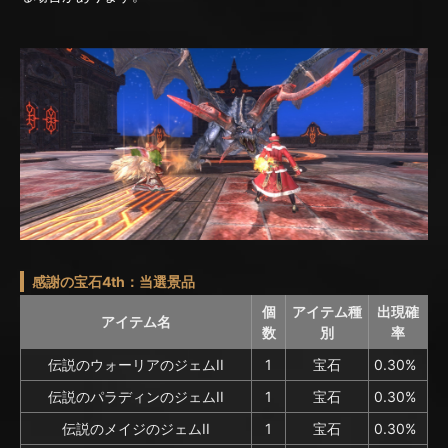
感謝の宝石4th：当選景品
個
アイテム種
出現確
アイテム名
数
別
率
伝説のウォーリアのジェムII
1
宝石
0.30%
伝説のパラディンのジェムII
1
宝石
0.30%
伝説のメイジのジェムII
1
宝石
0.30%