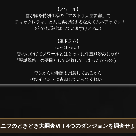
【ノワール】
雪が降る特別仕様の「アストラ天空要塞」で
「ディオクレティ」と共に再び戦えるなんてムネアツです！
（今でも反省はしていますけどね…）
【聖ドヌム】
ほっほっほ！
皆のおかげでノワールとはとっくに仲直り済みじゃが
「聖誕祝祭」の演目として定着してしまったからのう！
ワシからの報酬も用意してあるから
ぜひイベントに参加していってくれい！
エニフのどきどき大調査VI！4つのダンジョンを調査せよ