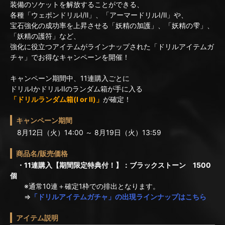
装備のソケットを解放することができる、
各種「ウェポンドリルⅠ/Ⅱ」、「アーマードリルⅠ/Ⅱ」や、
宝石強化の成功率を上昇させる「妖精の加護」、「妖精の雫」、
「妖精の護符」など、
強化に役立つアイテムがラインナップされた「ドリルアイテムガ
チャ」でお得なキャンペーンを開催！
キャンペーン期間中、11連購入ごとに
ドリルIかドリルIIのランダム箱が手に入る
「ドリルランダム箱(I or II)」
が確定！
キャンペーン期間
8月12日（火）14:00 ～ 8月19日（火）13:59
商品名/販売価格
・11連購入【期間限定特典付！】：ブラックストーン 1500
個
※通常10連＋確定1枠での排出となります。
⇒
「ドリルアイテムガチャ」の出現ラインナップはこちら
アイテム説明