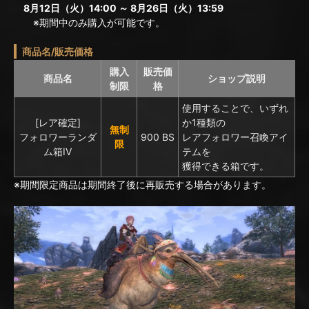
8月12日（火）14:00 ～ 8月26日（火）13:59
※期間中のみ購入が可能です。
商品名/販売価格
購入
販売価
商品名
ショップ説明
制限
格
使用することで、いずれ
[レア確定]
か1種類の
無制
フォロワーランダ
900 BS
レアフォロワー召喚アイ
限
ム箱IV
テムを
獲得できる箱です。
※期間限定商品は期間終了後に再販売する場合があります。