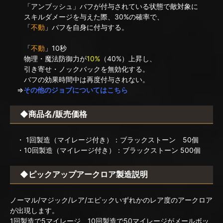
「アンブッシュ」バフが付与されている状態で敵対象に
スキルダメージを与えた際、30%の確率で、
「
不動
」バフを自身に付与する。
「
不動
」10秒
物理・魔法防御力が
10%
（40%）上昇し、
引き寄せ・ノックバックを無効化する。
バフの効果時間中は再度付与されない。
⇒
その他のジョブについてはこちら
◆商品名/販売価格
・ 1回製造（マイレージ付き）：ブラックストーン 50個
・10回製造（マイレージ付き）：ブラックストーン 500個
◆ピックアップアークロア製造説明
ノーマル/マジック/レア/エピックいずれかのレア度のアークロア
が出現します。
1回製造で5マイレージ、10回製造で50マイレージがメールボッ