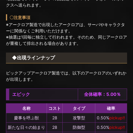
クスへ送られます。
〇注意事項
※アークロア製造で出現したアークロアは、サーバやキャラクタ
ーに関係なくご利用いただけます。
※抽選は1回毎に独立して行われます。そのため、同じアークロア
が重複して排出される場合があります。
◆出現ラインナップ
ピックアップアークロア製造では、以下のアークロアのいずれか
が出現します。
エピック
全体確率：5.00％
名称
コスト
タイプ
確率
慶事を呼ぶ獣
28
攻撃型
0.50%
pickup!!
新たな日々の始まり
28
防御型
0.50%
pickup!!