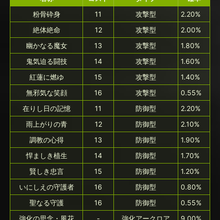
粉骨砕身
11
攻撃型
2.20%
絶体絶命
12
攻撃型
2.00%
幽かなる魔女
13
攻撃型
1.80%
鬼気迫る闘技
14
攻撃型
1.60%
紅蓮に燃ゆ
15
攻撃型
1.40%
無邪気な笑顔
16
攻撃型
0.55%
在りし日の記憶
11
防御型
2.20%
雨上がりの青
12
防御型
2.10%
調教の心得
13
防御型
1.90%
悍ましき植生
14
防御型
1.70%
賢しき忠言
15
防御型
1.20%
いにしえの守護者
16
防御型
0.80%
聖なる守護
16
防御型
0.55%
強化の思念・風花
-
強化アークロア
9.00%