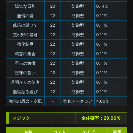
陽気な日和
20
防御型
0.14%
無償の愛
22
防御型
0.11%
威信に懸けて
22
防御型
0.11%
荒れ野の暴君
22
防御型
0.11%
強化装甲
22
防御型
0.11%
精霊の集会
22
防御型
0.11%
不吉の象徴
22
防御型
0.11%
堅守の誓い
22
防御型
0.11%
月明かりの使者
22
防御型
0.11%
無垢なる遊び
22
防御型
0.11%
強化の思念・夕凪
-
強化アークロア
4.00%
マジック
全体確率：29.00％
名称
コスト
タイプ
確率