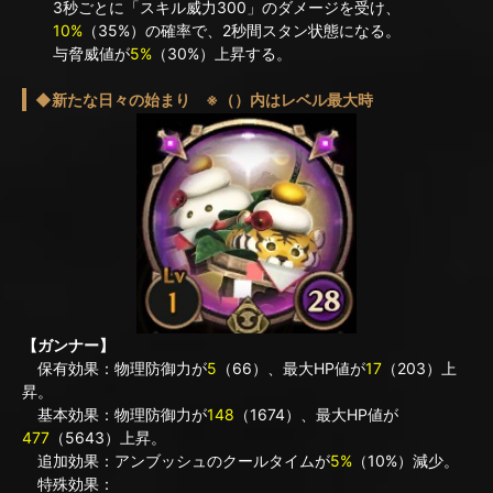
3秒ごとに「スキル威力300」のダメージを受け、
10%
（35%）の確率で、2秒間スタン状態になる。
与脅威値が
5%
（30%）上昇する。
◆新たな日々の始まり ※（）内はレベル最大時
【ガンナー】
保有効果：物理防御力が
5
（66）、最大HP値が
17
（203）上
昇。
基本効果：物理防御力が
148
（1674）、最大HP値が
477
（5643）上昇。
追加効果：アンブッシュのクールタイムが
5%
（10%）減少。
特殊効果：