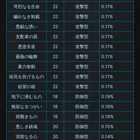
苛烈なる生命
22
攻撃型
0.11%
穢れなき制裁
22
攻撃型
0.11%
悪戯な誘い
22
攻撃型
0.11%
支配者の器
22
攻撃型
0.11%
悪逆非道
22
攻撃型
0.11%
薔薇の輪舞
22
攻撃型
0.11%
暴力衝動
22
攻撃型
0.11%
凶兆を告げるもの
22
攻撃型
0.11%
欲望の箱
22
攻撃型
0.11%
地下に潜むもの
18
防御型
0.19%
無垢なるつがい
18
防御型
0.19%
得難きもの
18
防御型
0.19%
悪しき鎮魂
20
防御型
0.15%
清貧なる心
20
防御型
0.14%