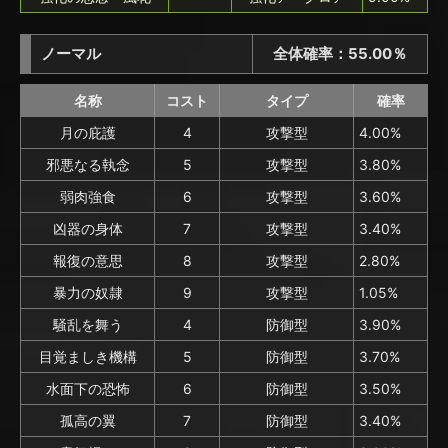
ノーマル
全体確率：55.00％
名称
コスト
タイプ
確率
月の庇護
4
攻撃型
4.00%
邪悪なる執念
5
攻撃型
3.80%
弱肉強食
6
攻撃型
3.60%
凶器の身体
7
攻撃型
3.40%
報復の意思
8
攻撃型
2.80%
暴力の奴隷
9
攻撃型
1.05%
騒乱を舞う
4
防御型
3.90%
目覚ましき機構
5
防御型
3.70%
水面下の恐怖
6
防御型
3.50%
孤高の翼
7
防御型
3.40%