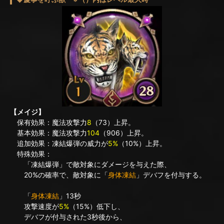
【メイジ】
保有効果：魔法攻撃力
8
（73）上昇。
基本効果：魔法攻撃力
104
（906）上昇。
追加効果：凍結爆弾の威力が
5%
（10%）上昇。
特殊効果：
「凍結爆弾」で敵対象にダメージを与えた際、
20%の確率で、敵対象に「
身体凍結
」デバフを付与する。
「
身体凍結
」13秒
攻撃速度が
5%
（15%）低下し、
デバフが付与された3秒後から、