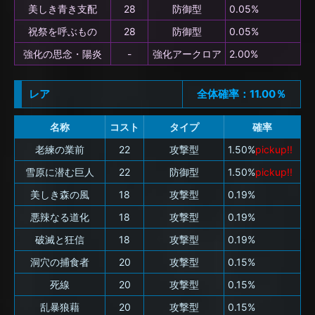
美しき青き支配
28
防御型
0.05%
祝祭を呼ぶもの
28
防御型
0.05%
強化の思念・陽炎
-
強化アークロア
2.00%
レア
全体確率：11.00％
名称
コスト
タイプ
確率
老練の業前
22
攻撃型
1.50%
pickup!!
雪原に潜む巨人
22
防御型
1.50%
pickup!!
美しき森の風
18
攻撃型
0.19%
悪辣なる道化
18
攻撃型
0.19%
破滅と狂信
18
攻撃型
0.19%
洞穴の捕食者
20
攻撃型
0.15%
死線
20
攻撃型
0.15%
乱暴狼藉
20
攻撃型
0.15%