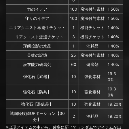
力のイデア
100
魔法付与素材
1.50%
守りのイデア
100
魔法付与素材
1.50%
エリアクエスト再発生チケット
1
機能チケット
1.40%
エリアクエスト派遣チケット
3
機能チケット
1.40%
形態投影の水晶
1
消耗品
1.40%
英雄の記憶
25
魔法付与素材
1.40%
潜在能力研磨剤
60
研磨剤
1.40%
19.3
強化石【武器】
10
強化素材
0%
19.3
強化石【防具】
10
強化素材
0%
強化石【装飾品】
10
強化素材
19.20%
戦闘経験値UPポーション【30
2
消耗品
19.20%
分】
※出現アイテムの中から、確率に応じてランダムでアイテムが出