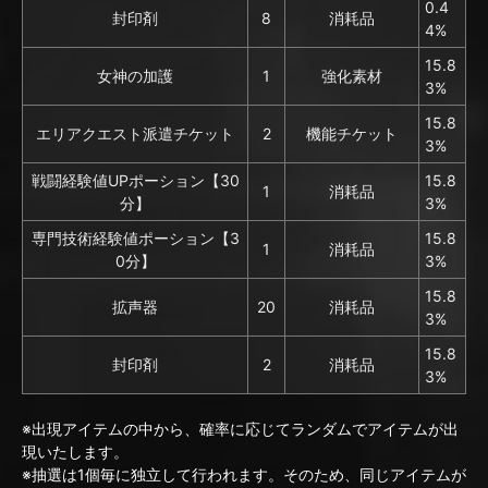
0.4
封印剤
8
消耗品
4%
15.8
女神の加護
1
強化素材
3%
15.8
エリアクエスト派遣チケット
2
機能チケット
3%
戦闘経験値UPポーション【30
15.8
1
消耗品
分】
3%
専門技術経験値ポーション【3
15.8
1
消耗品
0分】
3%
15.8
拡声器
20
消耗品
3%
15.8
封印剤
2
消耗品
3%
※出現アイテムの中から、確率に応じてランダムでアイテムが出
現いたします。
※抽選は1個毎に独立して行われます。そのため、同じアイテムが