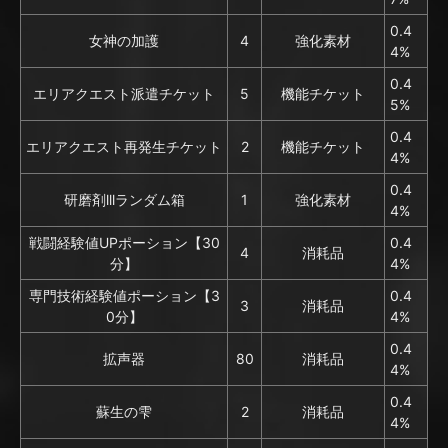
0.4
女神の加護
4
強化素材
4%
0.4
エリアクエスト派遣チケット
5
機能チケット
5%
0.4
エリアクエスト再発生チケット
2
機能チケット
4%
0.4
研磨剤lllランダム箱
1
強化素材
4%
戦闘経験値UPポーション【30
0.4
4
消耗品
分】
4%
専門技術経験値ポーション【3
0.4
3
消耗品
0分】
4%
0.4
拡声器
80
消耗品
4%
0.4
蘇生の雫
2
消耗品
4%