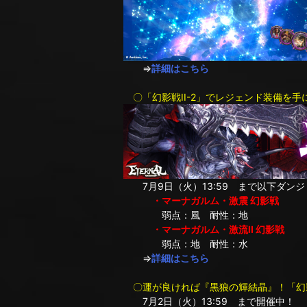
⇒
詳細はこちら
〇「幻影戦II-2」でレジェンド装備を手
7月9日（火）13:59 まで以下ダン
・マーナガルム・激震 幻影戦
弱点：風 耐性：地
・マーナガルム・激流II 幻影戦
弱点：地 耐性：水
⇒
詳細はこちら
〇運が良ければ『黒狼の輝結晶』！「幻
7月2日（火）13:59 まで開催中！