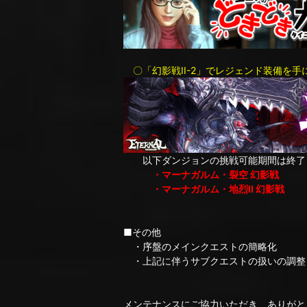
〇「幻影戦II-2」でレジェンド装備を手
以下ダンジョンの挑戦可能期間は終了し
・マーナガルム・裂空 幻影戦
・マーナガルム・地烈II 幻影戦
■その他
・序盤のメインクエストの簡略化
・上記に伴うサブクエストの扱いの調整
メンテナンスにご協力いただき、ありがと