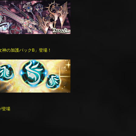
女神の加護パックB」登場！
が登場