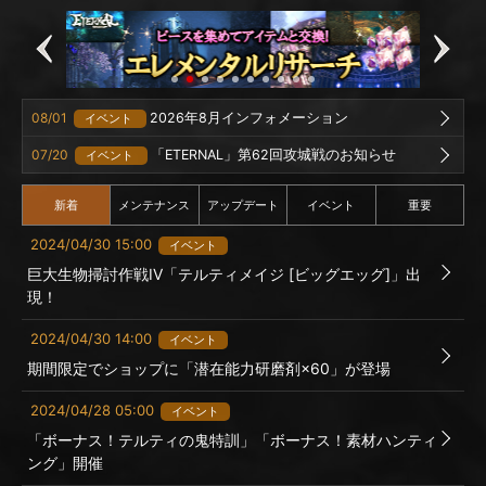
08/01
2026年8月インフォメーション
イベント
07/20
「ETERNAL」第62回攻城戦のお知らせ
イベント
新着
メンテナンス
アップデート
イベント
重要
2024/04/30 15:00
イベント
巨大生物掃討作戦IV「テルティメイジ [ビッグエッグ]」出
現！
2024/04/30 14:00
イベント
期間限定でショップに「潜在能力研磨剤×60」が登場
2024/04/28 05:00
イベント
「ボーナス！テルティの鬼特訓」「ボーナス！素材ハンティ
ング」開催